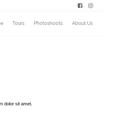
e
Tours
Photoshoots
About Us
m dolor sit amet.